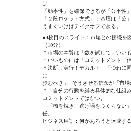
は
「効率性」を確保できるが「公平性
「２段ロケット方式」：基壇は「公
うまくいけばテイクオフできる。
●4枚目のスライド：市場との接続を
（10分）
＊市場の本質は「数を試して」いい
＊いいものには「コミットメント＝
＊決断→実行！デカルト：「つねに
に
歩むべき」 そうさせる信念が「市場
＊「自分の行動を縛る具体的な仕組
コミットメントではない。
→「橋を焼き、逃げ場をつくらない
任。
ビジネス用語：何があろうと達成す