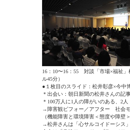
16：10〜16：55 対談「市場×福
ル45分）
●１枚目のスライド：松井彰彦×今中
＊出会い：朝日新聞の松井さんの記事（20
＊100万人に1人の障がいのある、2人
→障害観ビフォー／アフター 社会
（機能障害と環境障害＜態度や障壁
→松井さんは「心サルコイドーシス