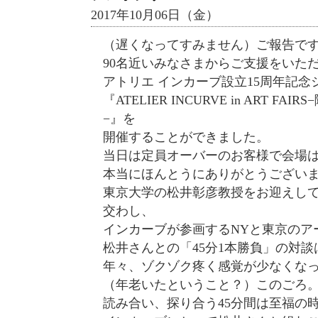
2017年10月06日（金）
（遅くなってすみません）ご報告で
90名近いみなさまからご支援をいた
アトリエ インカーブ設立15周年記念
『ATELIER INCURVE in ART 
−』を
開催することができました。
当日は定員オーバーのお客様で会場
本当にほんとうにありがとうござい
東京大学の松井彰彦教授をお迎えし
交わし、
インカーブが参画するNYと東京のア
松井さんとの「45分1本勝負」の対
年々、ゾクゾク疼く感覚が少なくな
（年老いたということ？）このごろ
読み合い、探り合う45分間は至福の