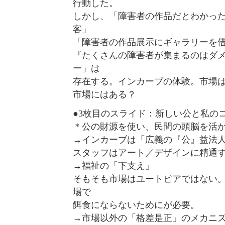
行動した。
しかし、「障害者の作品だとわかっ
客」
「障害者の作品展示にギャラリーを
『たくさんの障害者が集まるのはダ
ー」は
存在する。インカーブの体験。市場
市場にはある？
●3枚目のスライド：新しい公と私の
＊公の財源を使い、民間の頭脳を活
→インカーブは「広義の『公』益法
スタッフはアート／デザインに精通
→福祉の「下支え」
そもそも市場はユートピアではない
場で
餌食にならないためにが必要。
→市場以外の「格差是正」のメカニ