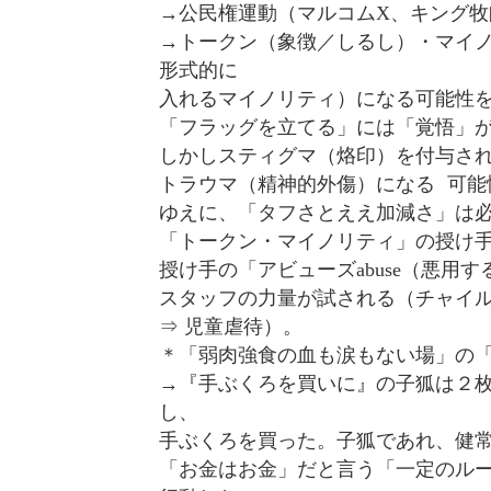
→公民権運動（マルコムX、キング牧
→トークン（象徴／しるし）・マイ
形式的に
入れるマイノリティ）になる可能性
「フラッグを立てる」には「覚悟」
しかしスティグマ（烙印）を付与さ
トラウマ（精神的外傷）になる 可能
ゆえに、「タフさとええ加減さ」は
「トークン・マイノリティ」の授け
授け手の「アビューズabuse（悪用
スタッフの力量が試される（チャイルドアビ
⇒ 児童虐待）。
＊「弱肉強食の血も涙もない場」の
→『手ぶくろを買いに』の子狐は２
し、
手ぶくろを買った。子狐であれ、健
「お金はお金」だと言う「一定のル