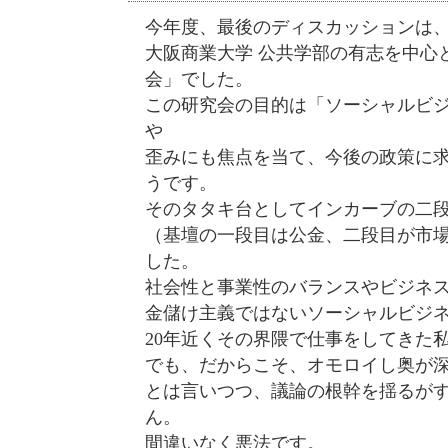
今年度、最後のディスカッションは
大阪商業大学 公共学部の有志を中心
会」でした。
この研究会の目的は「ソーシャルビ
や
歪みにも焦点を当て、今後の政策に
うです。
そのタタキ台としてインカーブの二
（基壇の一段目は公金、二段目が市
した。
社会性と事業性のバランスやビジネ
金儲け主義ではないソーシャルビジ
20年近くその界隈で仕事をしてきた
でも、だからこそ、オモロイし奥が
とは言いつつ、議論の根幹を揺るが
ん。
間違いなく悪法です。