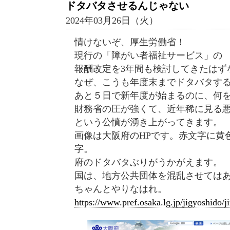
ドタバタさせるんじゃない
2024年03月26日（火）
情けないぞ、厚生労働省！
現行の「障がい者福祉サービス」の
報酬改定を3年間も検討してきたはず
なぜ、こうも年度末までドタバタす
あと５日で新年度が始まるのに、何
財務省の圧が強くて、近年稀に見る
という公憤が湧き上がってきます。
画像は大阪府のHPです。赤文字に黄
字。
府のドタバタぶりがうかがえます。
国は、地方公共団体を混乱させては
ちゃんとやりなはれ。
https://www.pref.osaka.lg.jp/jigyoshido/j