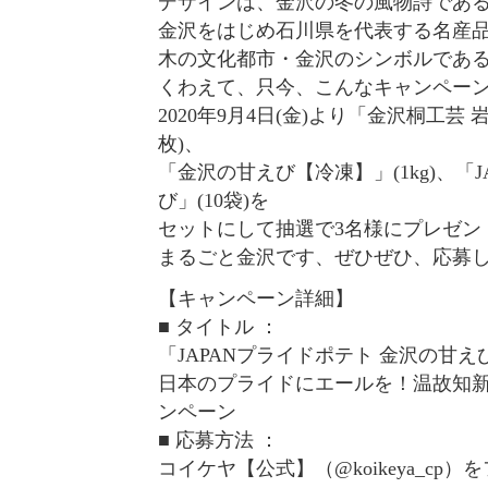
デザインは、金沢の冬の風物詩である
金沢をはじめ石川県を代表する名産品
木の文化都市・金沢のシンボルである
くわえて、只今、こんなキャンペー
2020年9月4日(金)より「金沢桐工芸
枚)、
「金沢の甘えび【冷凍】」(1kg)、「
び」(10袋)を
セットにして抽選で3名様にプレゼン
まるごと金沢です、ぜひぜひ、応募
【キャンペーン詳細】
■ タイトル ：
「JAPANプライドポテト 金沢の甘
日本のプライドにエールを！温故知
ンペーン
■ 応募方法 ：
コイケヤ【公式】（@koikeya_c